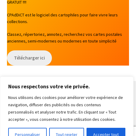
GRATUIT !!!!
CPAdDiCT est le logiciel des cartophiles pour faire vivre leurs
collections.
Classez, répertoriez, annotez, recherchez vos cartes postales
anciennes, semi-modernes ou modernes en toute simplicité
Télécharger ici
Nous respectons votre vie privée.
Nous utilisons des cookies pour améliorer votre expérience de
navigation, diffuser des publicités ou des contenus
© CPAdDiCT Cartes 2026
personnalisés et analyser notre trafic. En cliquant sur « Tout
Built with WooCommerce
.
accepter », vous consentez à notre utilisation des cookies.
0
Personnaliser
Tout rejeter
Accepter tout