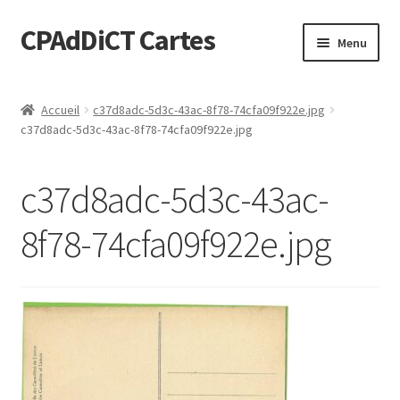
CPAdDiCT Cartes
Aller
Aller
Menu
à
au
la
contenu
Demande de devis
navigation
Accueil
c37d8adc-5d3c-43ac-8f78-74cfa09f922e.jpg
c37d8adc-5d3c-43ac-8f78-74cfa09f922e.jpg
Panier
c37d8adc-5d3c-43ac-
8f78-74cfa09f922e.jpg