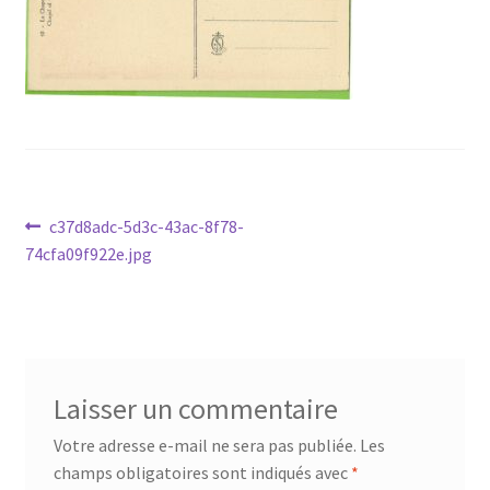
Navigation
Article
c37d8adc-5d3c-43ac-8f78-
précédent :
74cfa09f922e.jpg
de
l’article
Laisser un commentaire
Votre adresse e-mail ne sera pas publiée.
Les
champs obligatoires sont indiqués avec
*