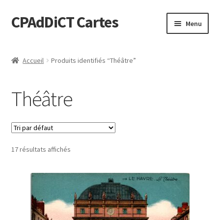
CPAdDiCT Cartes
Aller
Aller
Menu
à
au
la
contenu
Demande de devis
navigation
Accueil
Produits identifiés “Théâtre”
Panier
Théâtre
17 résultats affichés