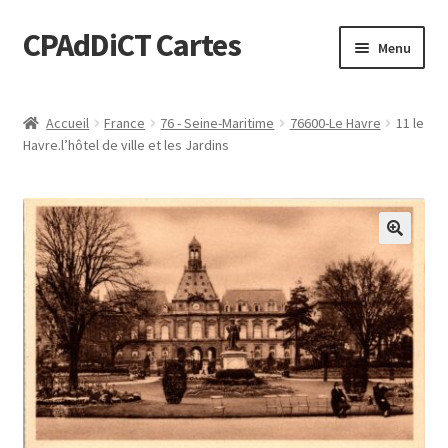
CPAdDiCT Cartes
Aller
Aller
Menu
à
au
la
contenu
Demande de devis
navigation
Accueil
France
76 - Seine-Maritime
76600-Le Havre
11 le
Havre.l’hôtel de ville et les Jardins
Panier