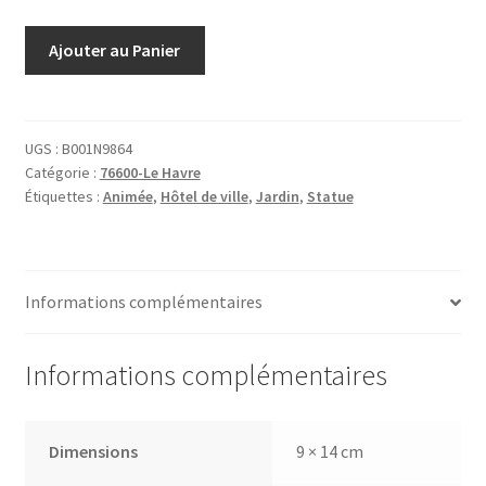
quantité
Ajouter au Panier
de
11
le
Havre.l’hôtel
UGS :
B001N9864
Catégorie :
76600-Le Havre
de
Étiquettes :
Animée
,
Hôtel de ville
,
Jardin
,
Statue
ville
et
les
Jardins
Informations complémentaires
Informations complémentaires
Dimensions
9 × 14 cm