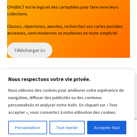
CPAdDiCT est le logiciel des cartophiles pour faire vivre leurs
collections.
Classez, répertoriez, annotez, recherchez vos cartes postales
anciennes, semi-modernes ou modernes en toute simplicité
Télécharger ici
Nous respectons votre vie privée.
Nous utilisons des cookies pour améliorer votre expérience de
navigation, diffuser des publicités ou des contenus
© CPAdDiCT Cartes 2026
personnalisés et analyser notre trafic. En cliquant sur « Tout
Built with WooCommerce
.
accepter », vous consentez à notre utilisation des cookies.
0
Personnaliser
Tout rejeter
Accepter tout
Recherche
Recherche