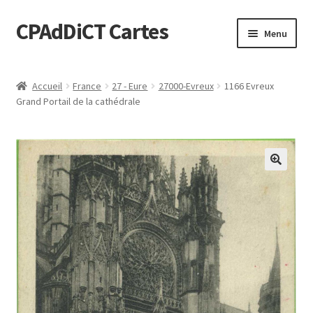
CPAdDiCT Cartes
Aller
Aller
Menu
à
au
la
contenu
Demande de devis
navigation
Accueil
France
27 - Eure
27000-Evreux
1166 Evreux
Grand Portail de la cathédrale
Panier