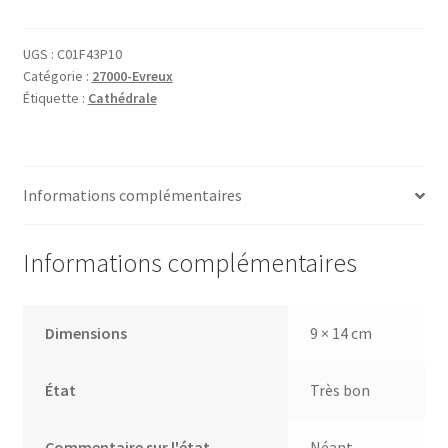
1166
Evreux
Grand
UGS :
C01F43P10
Catégorie :
27000-Evreux
Portail
Étiquette :
Cathédrale
de
la
cathédrale
Informations complémentaires
Informations complémentaires
Dimensions
9 × 14 cm
État
Très bon
Commentaire sur l'état
Néant