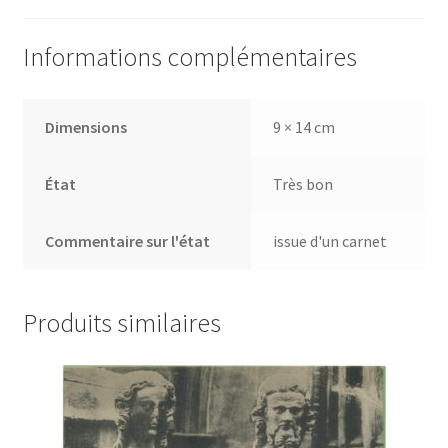
de
la
Informations complémentaires
tour
Saint
Romain
Dimensions
9 × 14 cm
État
Très bon
Commentaire sur l'état
issue d'un carnet
Produits similaires