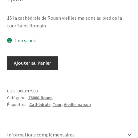
15 la cathédrale de Rouen vieilles maisons au pied de la
tour Saint Romain
1 en stock
quantité
Ajouter au Panier
de
15
la
cathédrale
UGS :
B001N7900
Catégorie :
76000-Rouen
de
Étiquettes :
Cathédrale
,
Tour
,
Vieille maison
Rouen
vieilles
maisons
au
Informations complémentaires
pied