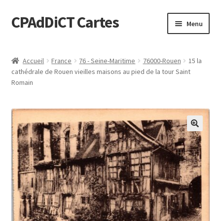
CPAdDiCT Cartes
Aller
Aller
Menu
à
au
la
contenu
Demande de devis
navigation
Accueil
France
76 - Seine-Maritime
76000-Rouen
15 la
cathédrale de Rouen vieilles maisons au pied de la tour Saint
Panier
Romain