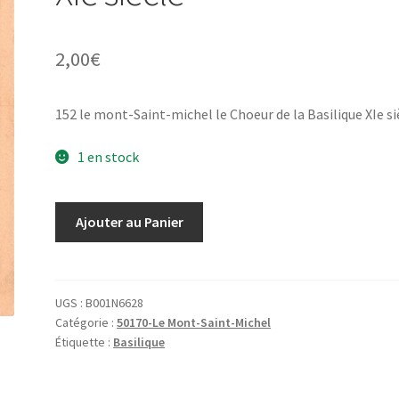
2,00
€
152 le mont-Saint-michel le Choeur de la Basilique XIe si
1 en stock
quantité
Ajouter au Panier
de
152
le
mont-
UGS :
B001N6628
Catégorie :
50170-Le Mont-Saint-Michel
Saint-
Étiquette :
Basilique
michel
le
Choeur