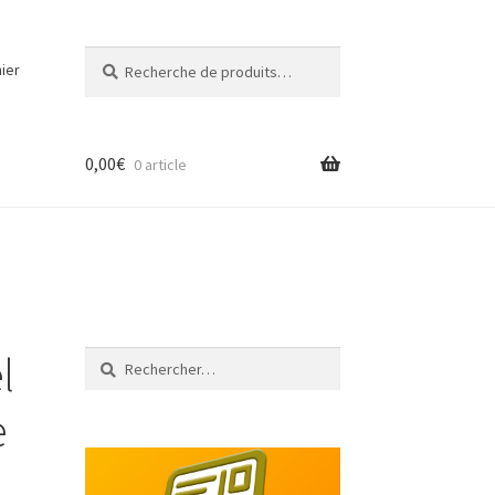
Recherche
Recherche
ier
pour :
0,00
€
0 article
l
Rechercher :
e