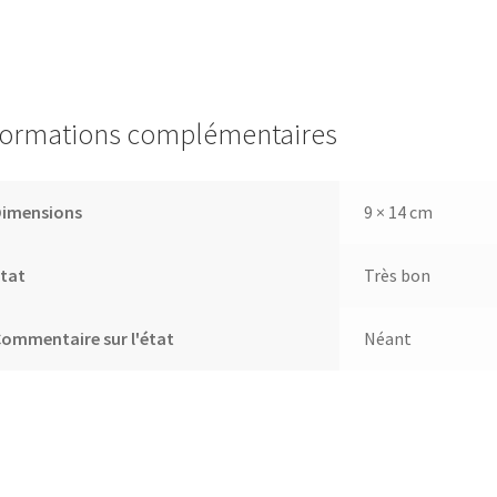
de
la
Basilique
XIe
formations complémentaires
siècle
Dimensions
9 × 14 cm
tat
Très bon
ommentaire sur l'état
Néant