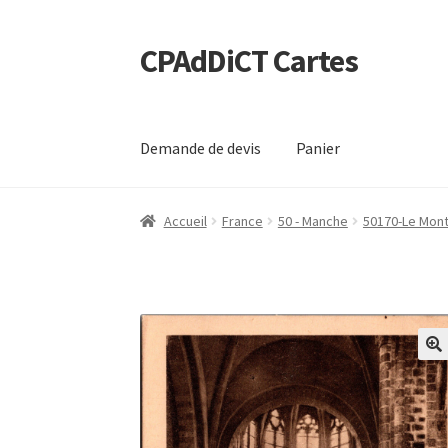
CPAdDiCT Cartes
Aller
Aller
à
au
la
contenu
navigation
Demande de devis
Panier
Accueil
France
50 - Manche
50170-Le Mont