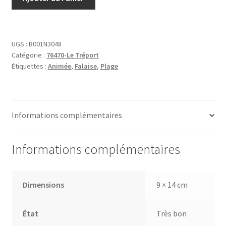
de
17
Le
Tréport
UGS :
B001N3048
Catégorie :
76470-Le Tréport
la
Étiquettes :
Animée
,
Falaise
,
Plage
plage
Informations complémentaires
Informations complémentaires
Dimensions
9 × 14 cm
État
Très bon