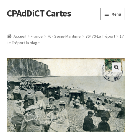
CPAdDiCT Cartes
Aller
Aller
Menu
à
au
la
contenu
Demande de devis
navigation
Accueil
France
76 - Seine-Maritime
76470-Le Tréport
17
Le Tréport la plage
Panier