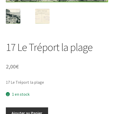
17 Le Tréport la plage
2,00
€
17 Le Tréport la plage
1 en stock
quantité
Ajouter au Panier