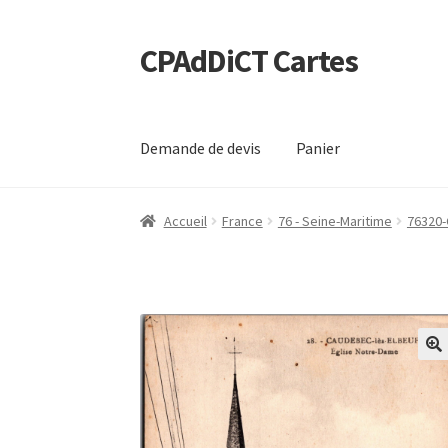
CPAdDiCT Cartes
Aller
Aller
à
au
la
contenu
navigation
Demande de devis
Panier
Accueil
France
76 - Seine-Maritime
76320-