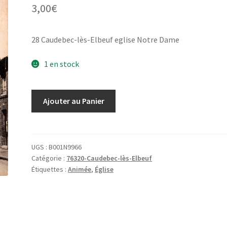
3,00
€
28 Caudebec-lès-Elbeuf eglise Notre Dame
1 en stock
quantité
Ajouter au Panier
de
28
Caudebec-
lès-
UGS :
B001N9966
Catégorie :
76320-Caudebec-lès-Elbeuf
Elbeuf
Étiquettes :
Animée
,
Église
eglise
Notre
Dame