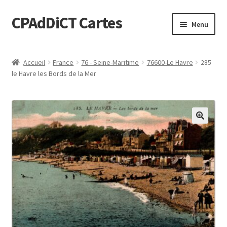
CPAdDiCT Cartes
Aller
Aller
Menu
à
au
la
contenu
Demande de devis
navigation
Accueil
France
76 - Seine-Maritime
76600-Le Havre
285
le Havre les Bords de la Mer
Panier