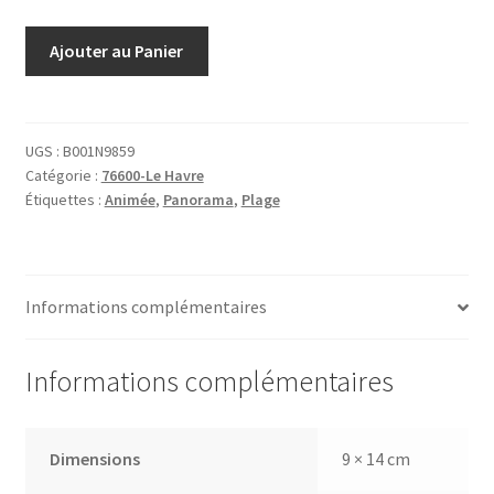
quantité
Ajouter au Panier
de
285
le
Havre
UGS :
B001N9859
Catégorie :
76600-Le Havre
les
Étiquettes :
Animée
,
Panorama
,
Plage
Bords
de
la
Mer
Informations complémentaires
Informations complémentaires
Dimensions
9 × 14 cm