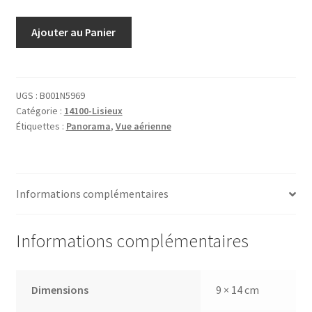
quantité
Ajouter au Panier
de
325
Lisieux
vue
UGS :
B001N5969
Catégorie :
14100-Lisieux
à
Étiquettes :
Panorama
,
Vue aérienne
vol
d'oiseau
Quartier
du
Informations complémentaires
Gaz
Informations complémentaires
Dimensions
9 × 14 cm