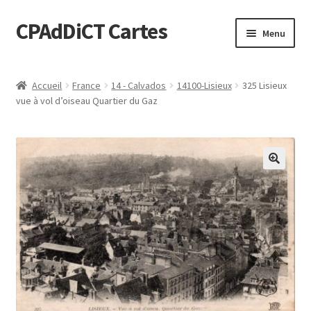
CPAdDiCT Cartes
Aller
Aller
Menu
à
au
la
contenu
Demande de devis
navigation
Accueil
France
14 - Calvados
14100-Lisieux
325 Lisieux
vue à vol d’oiseau Quartier du Gaz
Panier