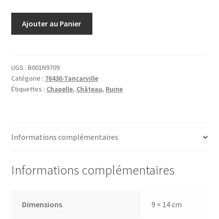
quantité
Ajouter au Panier
de
60
Chateau
de
UGS :
B001N9709
Catégorie :
76430-Tancarville
tancarville
Étiquettes :
Chapelle
,
Château
,
Ruine
ruines
de
la
chapelle
Informations complémentaires
Informations complémentaires
Dimensions
9 × 14 cm