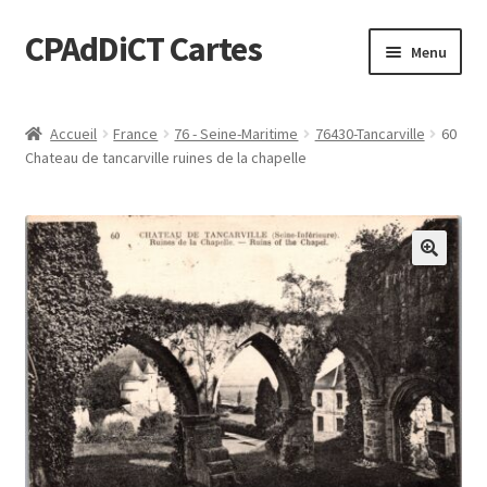
CPAdDiCT Cartes
Aller
Aller
Menu
à
au
la
contenu
Demande de devis
navigation
Accueil
France
76 - Seine-Maritime
76430-Tancarville
60
Chateau de tancarville ruines de la chapelle
Panier