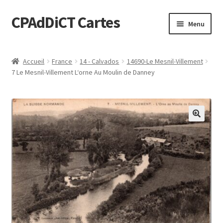
CPAdDiCT Cartes
Aller
Aller
Menu
à
au
la
contenu
Demande de devis
navigation
Accueil
France
14 - Calvados
14690-Le Mesnil-Villement
7 Le Mesnil-Villement L‘orne Au Moulin de Danney
Panier