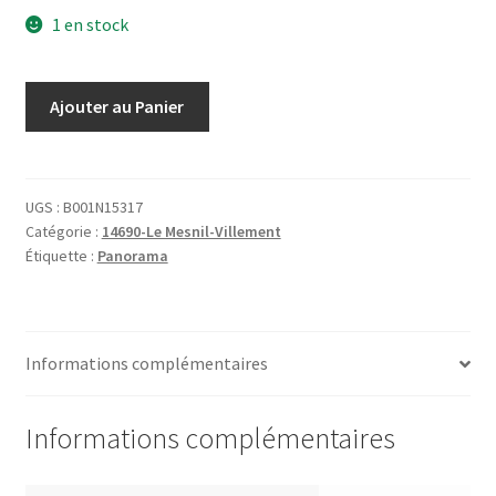
1 en stock
quantité
Ajouter au Panier
de
7
Le
Mesnil-
UGS :
B001N15317
Catégorie :
14690-Le Mesnil-Villement
Villement
Étiquette :
Panorama
L‘orne
Au
Moulin
de
Informations complémentaires
Danney
Informations complémentaires