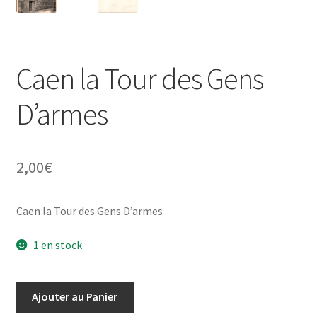
Caen la Tour des Gens
D’armes
2,00
€
Caen la Tour des Gens D’armes
1 en stock
quantité
Ajouter au Panier
de