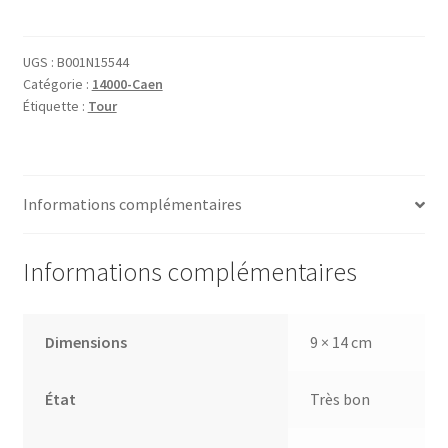
Caen
la
Tour
UGS :
B001N15544
Catégorie :
14000-Caen
des
Étiquette :
Tour
Gens
D'armes
Informations complémentaires
Informations complémentaires
Dimensions
9 × 14 cm
État
Très bon