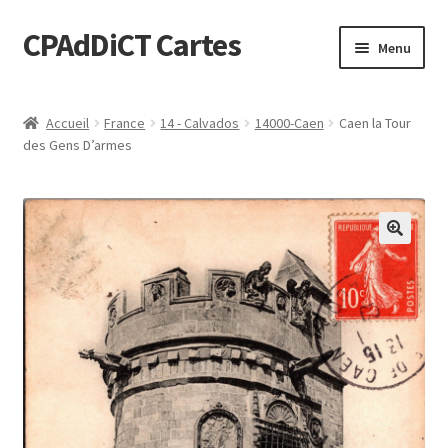
CPAdDiCT Cartes
Aller
Aller
Menu
à
au
la
contenu
Demande de devis
navigation
Accueil
France
14 - Calvados
14000-Caen
Caen la Tour
des Gens D’armes
Panier