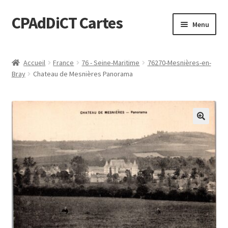
CPAdDiCT Cartes
Aller
Aller
Menu
à
au
la
contenu
Demande de devis
navigation
Accueil
France
76 - Seine-Maritime
76270-Mesnières-en-
Bray
Chateau de Mesnières Panorama
Panier