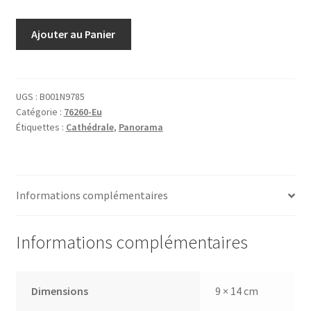
quantité
Ajouter au Panier
de
Eu
Vue
générale
UGS :
B001N9785
Catégorie :
76260-Eu
Chanson
Étiquettes :
Cathédrale
,
Panorama
du
Maire
Informations complémentaires
Informations complémentaires
Dimensions
9 × 14 cm