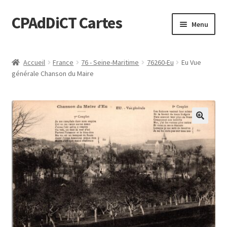
CPAdDiCT Cartes
Aller
Aller
Menu
à
au
la
contenu
Demande de devis
navigation
Accueil
France
76 - Seine-Maritime
76260-Eu
Eu Vue
générale Chanson du Maire
Panier