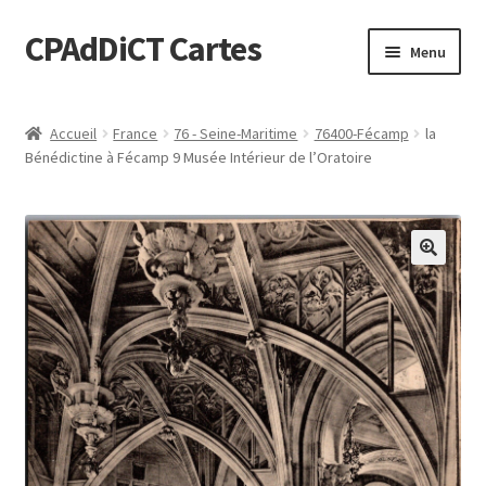
CPAdDiCT Cartes
Aller
Aller
Menu
à
au
la
contenu
Demande de devis
navigation
Accueil
France
76 - Seine-Maritime
76400-Fécamp
la
Bénédictine à Fécamp 9 Musée Intérieur de l’Oratoire
Panier