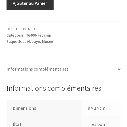
Ajouter au Panier
de
la
Bénédictine
à
UGS :
B001N9789
Catégorie :
76400-Fécamp
Fécamp
Étiquettes :
Abbaye
,
Musée
9
Musée
Intérieur
de
Informations complémentaires
l'Oratoire
Informations complémentaires
Dimensions
9 × 14 cm
État
Très bon