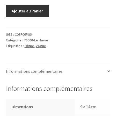
quantité
Ajouter au Panier
de
Le
Havre
La
UGS :
C03F06P06
Catégorie :
76600-Le Havre
digue
Étiquettes :
Digue
,
Vague
Nord
Par
coup
de
Informations complémentaires
vent
d'Ouest
Informations complémentaires
Dimensions
9 × 14 cm