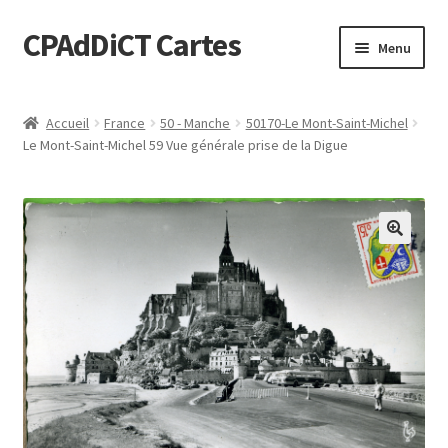
CPAdDiCT Cartes
Aller
Aller
Menu
à
au
la
contenu
Demande de devis
navigation
Accueil
France
50 - Manche
50170-Le Mont-Saint-Michel
Le Mont-Saint-Michel 59 Vue générale prise de la Digue
Panier