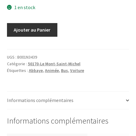
1 en stock
quantité
Ajouter au Panier
de
Le
Mont-
Saint-
UGS :
B001N3439
Catégorie :
50170-Le Mont-Saint-Michel
Michel
Étiquettes :
Abbaye
,
Animée
,
Bus
,
Voiture
59
Vue
générale
prise
Informations complémentaires
de
la
Digue
Informations complémentaires