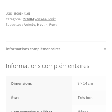
Lyons-
la-
Forêt
UGS :
B001N4161
Catégorie :
27480-Lyons-la-Forêt
le
Étiquettes :
Animée
,
Moulin
,
Pont
Vieux
Moulin
Informations complémentaires
Informations complémentaires
Dimensions
9 × 14 cm
État
Très bon
Commentaire sur l'état
Néant