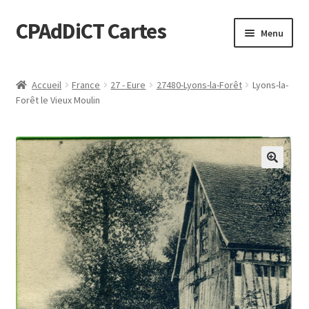
CPAdDiCT Cartes
Aller
Aller
Menu
à
au
la
contenu
Demande de devis
navigation
Accueil
France
27 - Eure
27480-Lyons-la-Forêt
Lyons-la-
Forêt le Vieux Moulin
Panier