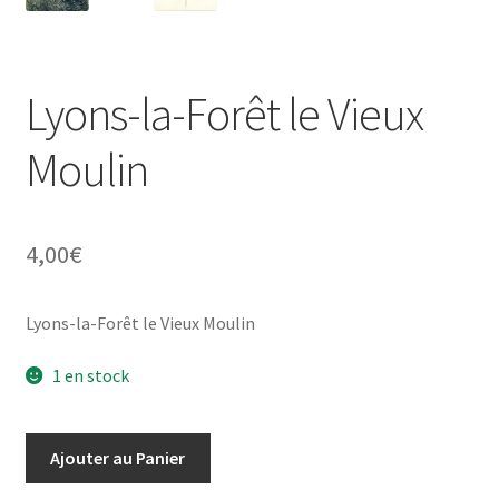
Lyons-la-Forêt le Vieux
Moulin
4,00
€
Lyons-la-Forêt le Vieux Moulin
1 en stock
quantité
Ajouter au Panier
de