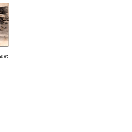
as et