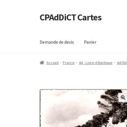
CPAdDiCT Cartes
Aller
Aller
à
au
la
contenu
navigation
Demande de devis
Panier
Accueil
France
44 - Loire-Atlantique
44760