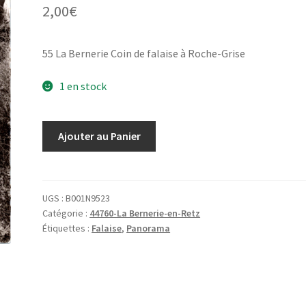
2,00
€
55 La Bernerie Coin de falaise à Roche-Grise
1 en stock
quantité
Ajouter au Panier
de
55 La
Bernerie
Coin
UGS :
B001N9523
Catégorie :
44760-La Bernerie-en-Retz
de
Étiquettes :
Falaise
,
Panorama
falaise
à
Roche-
Grise